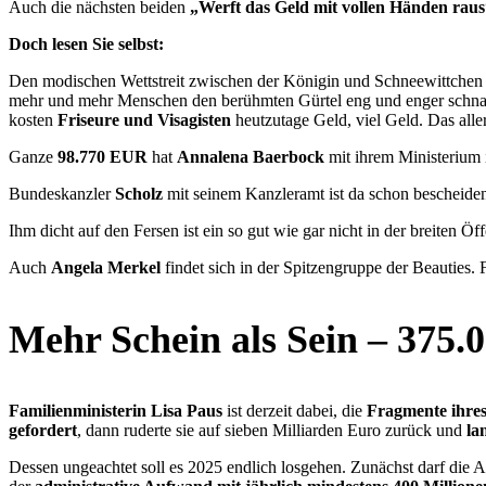
Auch die nächsten beiden
„Werft das Geld mit vollen Händen raus
Doch lesen Sie selbst:
Den modischen Wettstreit zwischen der Königin und Schneewittchen in
mehr und mehr Menschen den berühmten Gürtel eng und enger schnal
kosten
Friseure und Visagisten
heutzutage Geld, viel Geld. Das aller
Ganze
98.770 EUR
hat
Annalena Baerbock
mit ihrem Ministerium 
Bundeskanzler
Scholz
mit seinem Kanzleramt ist da schon bescheide
Ihm dicht auf den Fersen ist ein so gut wie gar nicht in der breiten Ö
Auch
Angela Merkel
findet sich in der Spitzengruppe der Beauties. 
Mehr Schein als Sein – 375.0
Familienministerin Lisa Paus
ist derzeit dabei, die
Fragmente ihres
gefordert
, dann ruderte sie auf sieben Milliarden Euro zurück und
la
Dessen ungeachtet soll es 2025 endlich losgehen. Zunächst darf die 