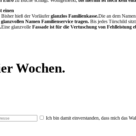
n
Euro
zu Buche schlägt. Wohlgemerkt,
bis hierhin ist noch kein ei
t einen
 Bisher hieß der Vorläufer
glanzlos Familienkasse.
Die an dem Namen 
glanzvollen Namen Familienservice tragen.
Bis jedes Türschild sitz
.
Eine glanzvolle
Fassade ist für die Vertuschung
von Fehlleistung e
vier Wochen.
Ich bin damit einverstanden, dass mich das Wa