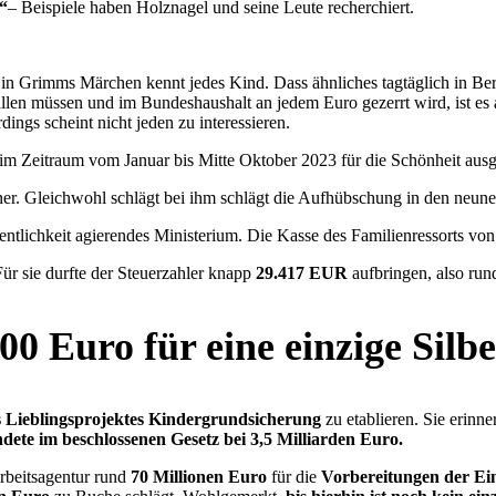
“
– Beispiele haben Holznagel und seine Leute recherchiert.
 Grimms Märchen kennt jedes Kind. Dass ähnliches tagtäglich in Berlin
len müssen und im Bundeshaushalt an jedem Euro gezerrt wird, ist es
dings scheint nicht jeden zu interessieren.
im Zeitraum vom Januar bis Mitte Oktober 2023 für die Schönheit aus
ner. Gleichwohl schlägt bei ihm schlägt die Aufhübschung in den neu
ffentlichkeit agierendes Ministerium. Die Kasse des Familienressorts vo
Für sie durfte der Steuerzahler knapp
29.417 EUR
aufbringen, also ru
00 Euro für eine einzige Silbe
 Lieblingsprojektes Kindergrundsicherung
zu etablieren. Sie erinn
ndete im beschlossenen Gesetz bei 3,5 Milliarden Euro.
Arbeitsagentur rund
70 Millionen Euro
für die
Vorbereitungen der Ei