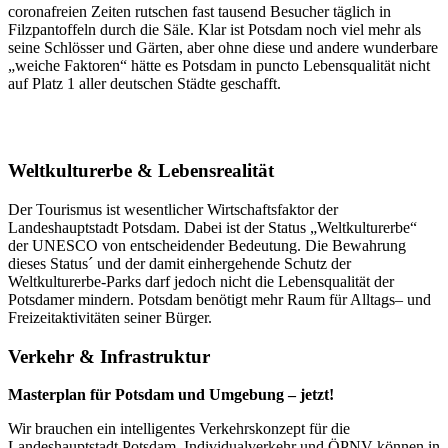
coronafreien Zeiten rutschen fast tausend Besucher täglich in
Filzpantoffeln durch die Säle. Klar ist Potsdam noch viel mehr als
seine Schlösser und Gärten, aber ohne diese und andere wunderbare
„weiche Faktoren“ hätte es Potsdam in puncto Lebensqualität nicht
auf Platz 1 aller deutschen Städte geschafft.
Themen in Potsdam
Weltkulturerbe & Lebensrealität
Der Tourismus ist wesentlicher Wirtschaftsfaktor der
Landeshauptstadt Potsdam. Dabei ist der Status „Weltkulturerbe“
der UNESCO von entscheidender Bedeutung. Die Bewahrung
dieses Status´ und der damit einhergehende Schutz der
Weltkulturerbe-Parks darf jedoch nicht die Lebensqualität der
Potsdamer mindern. Potsdam benötigt mehr Raum für Alltags– und
Freizeitaktivitäten seiner Bürger.
Verkehr & Infrastruktur
Masterplan für Potsdam und Umgebung – jetzt!
Wir brauchen ein intelligentes Verkehrskonzept für die
Landeshauptstadt Potsdam. Individualverkehr und ÖPNV können in