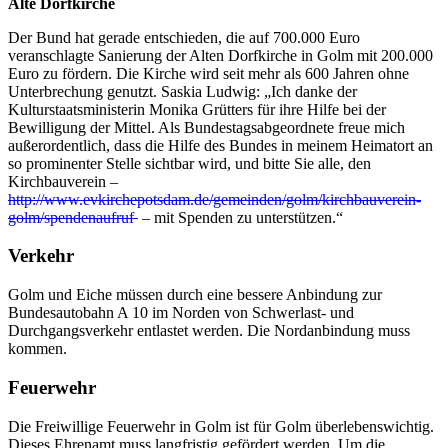
Alte Dorfkirche
Der Bund hat gerade entschieden, die auf 700.000 Euro
veranschlagte Sanierung der Alten Dorfkirche in Golm mit 200.000
Euro zu fördern. Die Kirche wird seit mehr als 600 Jahren ohne
Unterbrechung genutzt. Saskia Ludwig: „Ich danke der
Kulturstaatsministerin Monika Grütters für ihre Hilfe bei der
Bewilligung der Mittel. Als Bundestagsabgeordnete freue mich
außerordentlich, dass die Hilfe des Bundes in meinem Heimatort an
so prominenter Stelle sichtbar wird, und bitte Sie alle, den
Kirchbauverein –
http://www.evkirchepotsdam.de/gemeinden/golm/kirchbauverein-
golm/spendenaufruf
–
mit Spenden zu unterstützen.“
Verkehr
Golm und Eiche müssen durch eine bessere Anbindung zur
Bundesautobahn A 10 im Norden von Schwerlast- und
Durchgangsverkehr entlastet werden. Die Nordanbindung muss
kommen.
Feuerwehr
Die Freiwillige Feuerwehr in Golm ist für Golm überlebenswichtig.
Dieses Ehrenamt muss langfristig gefördert werden. Um die