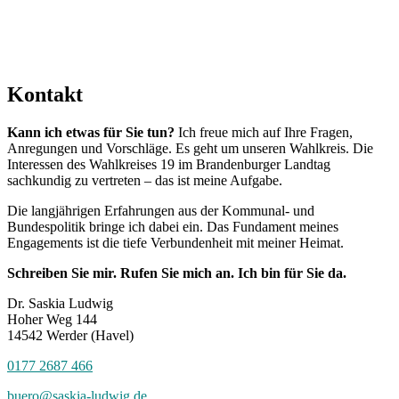
Haben sich unsere Wege gekreuzt?
Schreiben Sie mir:
buero@saskia-ludwig.de
Kontakt
Kann ich etwas für Sie tun?
Ich freue mich auf Ihre Fragen,
Anregungen und Vorschläge. Es geht um unseren Wahlkreis. Die
Interessen des Wahlkreises 19 im Brandenburger Landtag
sachkundig zu vertreten – das ist meine Aufgabe.
Die langjährigen Erfahrungen aus der Kommunal- und
Bundespolitik bringe ich dabei ein. Das Fundament meines
Engagements ist die tiefe Verbundenheit mit meiner Heimat.
Schreiben Sie mir. Rufen Sie mich an. Ich bin für Sie da.
Dr. Saskia Ludwig
Hoher Weg 144
14542 Werder (Havel)
0177 2687 466
buero@saskia-ludwig.de