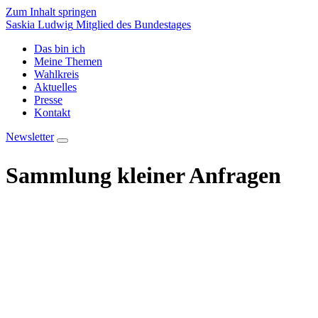
Zum Inhalt springen
Saskia Ludwig
Mitglied des Bundestages
Das bin ich
Meine Themen
Wahlkreis
Aktuelles
Presse
Kontakt
Newsletter
Sammlung kleiner Anfragen
Meine Arbeit im Landtag
Sammlung der kleinen Anfragen
2022
#brandenburgleben