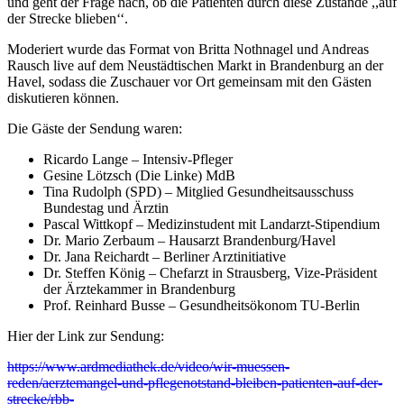
und geht der Frage nach, ob die Patienten durch diese Zustände ,,auf
der Strecke blieben‘‘.
Moderiert wurde das Format von Britta Nothnagel und Andreas
Rausch live auf dem Neustädtischen Markt in Brandenburg an der
Havel, sodass die Zuschauer vor Ort gemeinsam mit den Gästen
diskutieren können.
Die Gäste der Sendung waren:
Ricardo Lange – Intensiv-Pfleger
Gesine Lötzsch (Die Linke) MdB
Tina Rudolph (SPD) – Mitglied Gesundheitsausschuss
Bundestag und Ärztin
Pascal Wittkopf – Medizinstudent mit Landarzt-Stipendium
Dr. Mario Zerbaum – Hausarzt Brandenburg/Havel
Dr. Jana Reichardt – Berliner Arztinitiative
Dr. Steffen König – Chefarzt in Strausberg, Vize-Präsident
der Ärztekammer in Brandenburg
Prof. Reinhard Busse – Gesundheitsökonom TU-Berlin
Hier der Link zur Sendung:
https://www.ardmediathek.de/video/wir-muessen-
reden/aerztemangel-und-pflegenotstand-bleiben-patienten-auf-der-
strecke/rbb-