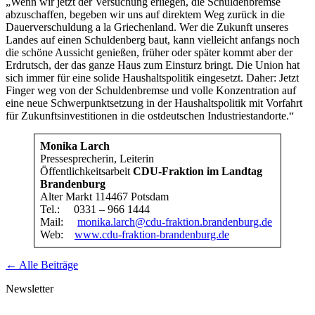
„Wenn wir jetzt der Versuchung erliegen, die Schuldenbremse
abzuschaffen, begeben wir uns auf direktem Weg zurück in die
Dauerverschuldung a la Griechenland. Wer die Zukunft unseres
Landes auf einen Schuldenberg baut, kann vielleicht anfangs noch
die schöne Aussicht genießen, früher oder später kommt aber der
Erdrutsch, der das ganze Haus zum Einsturz bringt. Die Union hat
sich immer für eine solide Haushaltspolitik eingesetzt. Daher: Jetzt
Finger weg von der Schuldenbremse und volle Konzentration auf
eine neue Schwerpunktsetzung in der Haushaltspolitik mit Vorfahrt
für Zukunftsinvestitionen in die ostdeutschen Industriestandorte.“
Monika Larch
Pressesprecherin, Leiterin
Öffentlichkeitsarbeit
CDU-Fraktion im Landtag
Brandenburg
Alter Markt 114467 Potsdam
Tel.: 0331 – 966 1444
Mail:
monika.larch@cdu-fraktion.brandenburg.de
Web:
www.cdu-fraktion-brandenburg.de
← Alle Beiträge
Newsletter