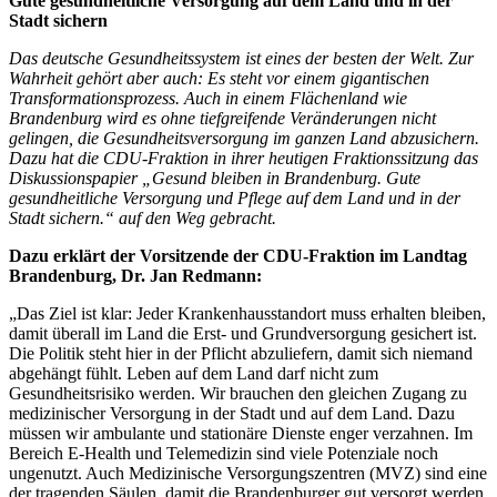
Gute gesundheitliche Versorgung auf dem Land und in der
Stadt sichern
Das deutsche Gesundheitssystem ist eines der besten der Welt. Zur
Wahrheit gehört aber auch: Es steht vor einem gigantischen
Transformationsprozess. Auch in einem Flächenland wie
Brandenburg wird es ohne tiefgreifende Veränderungen nicht
gelingen, die Gesundheitsversorgung im ganzen Land abzusichern.
Dazu hat die CDU-Fraktion in ihrer heutigen Fraktionssitzung das
Diskussionspapier „Gesund bleiben in Brandenburg. Gute
gesundheitliche Versorgung und Pflege auf dem Land und in der
Stadt sichern.“ auf den Weg gebracht.
Dazu erklärt der Vorsitzende der CDU-Fraktion im Landtag
Brandenburg, Dr. Jan Redmann:
„Das Ziel ist klar: Jeder Krankenhausstandort muss erhalten bleiben,
damit überall im Land die Erst- und Grundversorgung gesichert ist.
Die Politik steht hier in der Pflicht abzuliefern, damit sich niemand
abgehängt fühlt. Leben auf dem Land darf nicht zum
Gesundheitsrisiko werden. Wir brauchen den gleichen Zugang zu
medizinischer Versorgung in der Stadt und auf dem Land. Dazu
müssen wir ambulante und stationäre Dienste enger verzahnen. Im
Bereich E-Health und Telemedizin sind viele Potenziale noch
ungenutzt. Auch Medizinische Versorgungszentren (MVZ) sind eine
der tragenden Säulen, damit die Brandenburger gut versorgt werden.