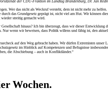
er Vorsitzende der CDU-Fraktion im Landtag Brandenburg, Dr. Jan Red
gen. Wer das nicht als Weckruf versteht, dem ist nicht mehr zu helfen.
 durch das Grundgesetz geprägt ist, nicht viel am Hut. Wir können die
t wieder streitig gemacht wird.
 Gesellschaft hinaus? Ich bin überzeugt, dass wir dieser Entwicklung
 Nur wenn wir beweisen, dass Politik willens und fähig ist, den aktuel
euecheck auf den Weg gebracht haben. Wir dürfen Extremisten unser Lan
hutzgesetz im Hinblick auf Kompetenzen und Befugnisse insbesonder
ben, die Abschiebung – auch in Konfliktländer.“
vier Wochen.