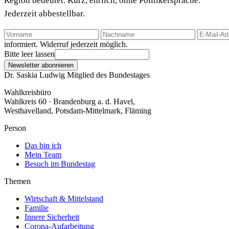
Region bedeutet. Kurz, ehrlich, ohne Politikersprache.
Jederzeit abbestellbar.
informiert. Widerruf jederzeit möglich.
Bitte leer lassen
Newsletter abonnieren
Dr. Saskia Ludwig
Mitglied des Bundestages
Wahlkreisbüro
Wahlkreis 60 · Brandenburg a. d. Havel,
Westhavelland, Potsdam-Mittelmark, Fläming
Person
Das bin ich
Mein Team
Besuch im Bundestag
Themen
Wirtschaft & Mittelstand
Familie
Innere Sicherheit
Corona-Aufarbeitung