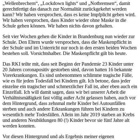
„Wellenbrechern“, „Lockdown lights“ und „Notbremsen“, damit
gerechtfertigt das danach zur Normalität zurückgekehrt werden
kann? Wir haben versprochen, dass es keine Impfplicht geben wird.
Wir haben versprochen, dass Kinder wieder ohne Maske in die
Schule gehen können. Wir haben nichts davon gehalten.
Seit vier Wochen gehen die Kinder in Brandenburg nun wieder zur
Schule. Den Eltern wurde versprochen, dass die Maskenpflicht in
der Schule und im Unterricht nur noch in den ersten beiden Wochen
bestehen soll. Vorsichtshalber. Die Maskenpflicht gilt bis heute.
Das RKI teilte mit, dass seit Beginn der Pandemie 23 Kinder unter
20 Jahren coronapositiv gestorben sind, davon hatten 16 bekannte
Vorerkrankungen. Es sind unbenommen schlimme tragische Fälle,
wie es für jeden Todesfall bei Kindern gilt. Ich betone, dass jeder
einzelne ein tragischer und schmerzlicher Fall ist, aber eben auch ein
Einzelfall. Ich will damit sagen, dass wir bei unserer Arbeit die
Verhältnismäßigkeit fast völlig außer Acht gelassen haben, auch vor
dem Hintergrund, dass zehnmal mehr Kinder bei Autounfällen
sterben und auch andere Erkrankungen führen bei Kindern zu
wesentlich mehr Todesfällen. Allein im Jahr 2019 starben an Krebs
und anderen Neubildungen 80 (!) Kinder bevor sie fünf Jahre alt
werden konnten.
Vor diesen Hintergrund und als Ergebnis meiner eigenen