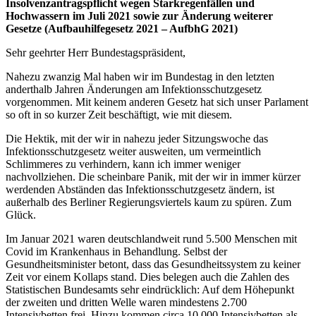
Insolvenzantragspflicht wegen Starkregenfällen und
Hochwassern im Juli 2021 sowie zur Änderung weiterer
Gesetze (Aufbauhilfegesetz 2021 – AufbhG 2021)
Sehr geehrter Herr Bundestagspräsident,
Nahezu zwanzig Mal haben wir im Bundestag in den letzten
anderthalb Jahren Änderungen am Infektionsschutzgesetz
vorgenommen. Mit keinem anderen Gesetz hat sich unser Parlament
so oft in so kurzer Zeit beschäftigt, wie mit diesem.
Die Hektik, mit der wir in nahezu jeder Sitzungswoche das
Infektionsschutzgesetz weiter ausweiten, um vermeintlich
Schlimmeres zu verhindern, kann ich immer weniger
nachvollziehen. Die scheinbare Panik, mit der wir in immer kürzer
werdenden Abständen das Infektionsschutzgesetz ändern, ist
außerhalb des Berliner Regierungsviertels kaum zu spüren. Zum
Glück.
Im Januar 2021 waren deutschlandweit rund 5.500 Menschen mit
Covid im Krankenhaus in Behandlung. Selbst der
Gesundheitsminister betont, dass das Gesundheitssystem zu keiner
Zeit vor einem Kollaps stand. Dies belegen auch die Zahlen des
Statistischen Bundesamts sehr eindrücklich: Auf dem Höhepunkt
der zweiten und dritten Welle waren mindestens 2.700
Intensivbetten frei. Hinzu kommen circa 10.000 Intensivbetten als