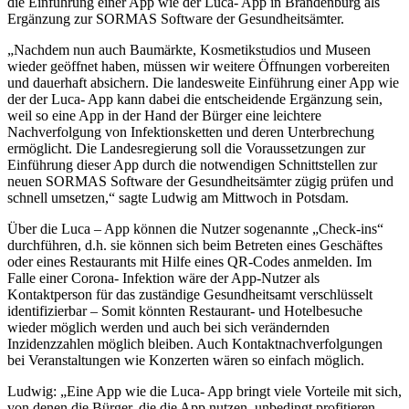
die Einführung einer App wie der Luca- App in Brandenburg als
Ergänzung zur SORMAS Software der Gesundheitsämter.
„Nachdem nun auch Baumärkte, Kosmetikstudios und Museen
wieder geöffnet haben, müssen wir weitere Öffnungen vorbereiten
und dauerhaft absichern. Die landesweite Einführung einer App wie
der der Luca- App kann dabei die entscheidende Ergänzung sein,
weil so eine App in der Hand der Bürger eine leichtere
Nachverfolgung von Infektionsketten und deren Unterbrechung
ermöglicht. Die Landesregierung soll die Voraussetzungen zur
Einführung dieser App durch die notwendigen Schnittstellen zur
neuen SORMAS Software der Gesundheitsämter zügig prüfen und
schnell umsetzen,“ sagte Ludwig am Mittwoch in Potsdam.
Über die Luca – App können die Nutzer sogenannte „Check-ins“
durchführen, d.h. sie können sich beim Betreten eines Geschäftes
oder eines Restaurants mit Hilfe eines QR-Codes anmelden. Im
Falle einer Corona- Infektion wäre der App-Nutzer als
Kontaktperson für das zuständige Gesundheitsamt verschlüsselt
identifizierbar – Somit könnten Restaurant- und Hotelbesuche
wieder möglich werden und auch bei sich verändernden
Inzidenzzahlen möglich bleiben. Auch Kontaktnachverfolgungen
bei Veranstaltungen wie Konzerten wären so einfach möglich.
Ludwig: „Eine App wie die Luca- App bringt viele Vorteile mit sich,
von denen die Bürger, die die App nutzen, unbedingt profitieren