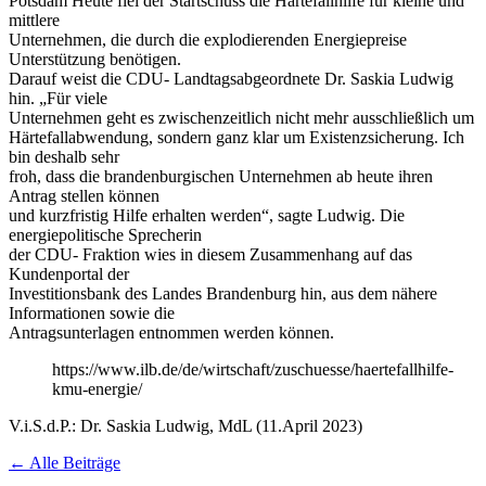
Potsdam Heute fiel der Startschuss die Härtefallhilfe für kleine und
mittlere
Unternehmen, die durch die explodierenden Energiepreise
Unterstützung benötigen.
Darauf weist die CDU- Landtagsabgeordnete Dr. Saskia Ludwig
hin. „Für viele
Unternehmen geht es zwischenzeitlich nicht mehr ausschließlich um
Härtefallabwendung, sondern ganz klar um Existenzsicherung. Ich
bin deshalb sehr
froh, dass die brandenburgischen Unternehmen ab heute ihren
Antrag stellen können
und kurzfristig Hilfe erhalten werden“, sagte Ludwig. Die
energiepolitische Sprecherin
der CDU- Fraktion wies in diesem Zusammenhang auf das
Kundenportal der
Investitionsbank des Landes Brandenburg hin, aus dem nähere
Informationen sowie die
Antragsunterlagen entnommen werden können.
https://www.ilb.de/de/wirtschaft/zuschuesse/haertefallhilfe-
kmu-energie/
V.i.S.d.P.: Dr. Saskia Ludwig, MdL (11.April 2023)
← Alle Beiträge