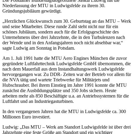
Die Potsdamer Bundestagsabgeordnete Saskia Ludwig hat die
Niederlassung der MTU in Ludwigsfelde zu ihrem 30.
Gründungsjubiläum gewürdigt.
„Herzlichen Glückwunsch zum 30. Geburtstag an das MTU – Werk
und seine Mitarbeiter. Diese runde Zahl steht nicht nur für ein
schönes Jubiläum, sondern auch für die Erfolgsgeschichte des
Unternehmens über drei Jahrzehnte, die in den Turbulenzen nach
der Wende und in den Anfangsjahren noch nicht absehbar war,“
sagte Ludwig am Sonntag in Potsdam.
Am 1. Juli 1991 hatte die MTU Aero Engines München die zuvor
gegründete Luftfahrttechnik Ludwigsfelde GmbH übernommen, die
nach dem Mauerfall aus dem Instandhaltungswerk Ludwigsfelde
hervorgegangen war. Zu DDR- Zeiten war der Betrieb vor allem für
die NVA tätig und wartete Triebwerke für Militärjets und
Hubschrauber. Bei ihrem Einstieg im Jahre 1991 konnte die MTU
zunächst die Ausbildungsplätze und 350 Jobs sichern. Heute
arbeiten mehr als 850 Beschäftigte u.a. an Antriebssystemen für die
Luftfahrt und an Industriegasturbinen.
In den vergangenen Jahren hat die MTU in Ludwigsfelde ca. 300
Millionen Euro investiert.
Ludwig: „Das MTU – Werk am Standort Ludwigsfelde ist über drei
Jahrzehnte eine feste Größe am Standort und ein wichtiger