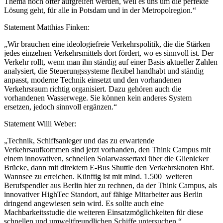
Thema noch öfter aufgreifen werden, weil es uns um die perfekte
Lösung geht, für alle in Potsdam und in der Metropolregion.“
Statement Matthias Finken:
„Wir brauchen eine ideologiefreie Verkehrspolitik, die die Stärken
jedes einzelnen Verkehrsmittels dort fördert, wo es sinnvoll ist. Der
Verkehr rollt, wenn man ihn ständig auf einer Basis aktueller Zahlen
analysiert, die Steuerungssysteme flexibel handhabt und ständig
anpasst, moderne Technik einsetzt und den vorhandenen
Verkehrsraum richtig organisiert. Dazu gehören auch die
vorhandenen Wasserwege. Sie können kein anderes System
ersetzen, jedoch sinnvoll ergänzen.“
Statement Willi Weber:
„Technik, Schiffsanleger und das zu erwartende
Verkehrsaufkommen sind jetzt vorhanden, den Think Campus mit
einem innovativen, schnellen Solarwassertaxi über die Glienicker
Brücke, dann mit direktem E-Bus Shuttle den Verkehrsknoten Bhf.
Wannsee zu erreichen. Künftig ist mit mind. 1.500 weiteren
Berufspendler aus Berlin hier zu rechnen, da der Think Campus, als
innovativer HighTec Standort, auf fähige Mitarbeiter aus Berlin
dringend angewiesen sein wird. Es sollte auch eine
Machbarkeitsstudie die weiteren Einsatzmöglichkeiten für diese
schnellen und umweltfreundlichen Schiffe untersuchen.“