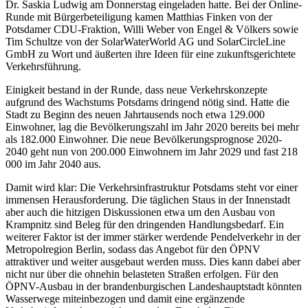
Dr. Saskia Ludwig am Donnerstag eingeladen hatte. Bei der Online-
Runde mit Bürgerbeteiligung kamen Matthias Finken von der
Potsdamer CDU-Fraktion, Willi Weber von Engel & Völkers sowie
Tim Schultze von der SolarWaterWorld AG und SolarCircleLine
GmbH zu Wort und äußerten ihre Ideen für eine zukunftsgerichtete
Verkehrsführung.
Einigkeit bestand in der Runde, dass neue Verkehrskonzepte
aufgrund des Wachstums Potsdams dringend nötig sind. Hatte die
Stadt zu Beginn des neuen Jahrtausends noch etwa 129.000
Einwohner, lag die Bevölkerungszahl im Jahr 2020 bereits bei mehr
als 182.000 Einwohner. Die neue Bevölkerungsprognose 2020-
2040 geht nun von 200.000 Einwohnern im Jahr 2029 und fast 218
000 im Jahr 2040 aus.
Damit wird klar: Die Verkehrsinfrastruktur Potsdams steht vor einer
immensen Herausforderung. Die täglichen Staus in der Innenstadt
aber auch die hitzigen Diskussionen etwa um den Ausbau von
Krampnitz sind Beleg für den dringenden Handlungsbedarf. Ein
weiterer Faktor ist der immer stärker werdende Pendelverkehr in der
Metropolregion Berlin, sodass das Angebot für den ÖPNV
attraktiver und weiter ausgebaut werden muss. Dies kann dabei aber
nicht nur über die ohnehin belasteten Straßen erfolgen. Für den
ÖPNV-Ausbau in der brandenburgischen Landeshauptstadt könnten
Wasserwege miteinbezogen und damit eine ergänzende