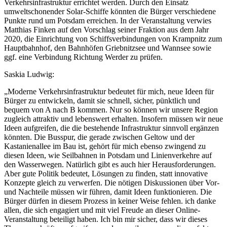
Verkehrsinfrastruktur errichtet werden. Durch den Einsatz
umweltschonender Solar-Schiffe könnten die Bürger verschiedene
Punkte rund um Potsdam erreichen. In der Veranstaltung verwies
Matthias Finken auf den Vorschlag seiner Fraktion aus dem Jahr
2020, die Einrichtung von Schiffsverbindungen von Krampnitz zum
Hauptbahnhof, den Bahnhöfen Griebnitzsee und Wannsee sowie
ggf. eine Verbindung Richtung Werder zu prüfen.
Saskia Ludwig:
„Moderne Verkehrsinfrastruktur bedeutet für mich, neue Ideen für
Bürger zu entwickeln, damit sie schnell, sicher, pünktlich und
bequem von A nach B kommen. Nur so können wir unsere Region
zugleich attraktiv und lebenswert erhalten. Insofern müssen wir neue
Ideen aufgreifen, die die bestehende Infrastruktur sinnvoll ergänzen
könnten. Die Busspur, die gerade zwischen Geltow und der
Kastanienallee im Bau ist, gehört für mich ebenso zwingend zu
diesen Ideen, wie Seilbahnen in Potsdam und Linienverkehre auf
den Wasserwegen. Natürlich gibt es auch hier Herausforderungen.
Aber gute Politik bedeutet, Lösungen zu finden, statt innovative
Konzepte gleich zu verwerfen. Die nötigen Diskussionen über Vor-
und Nachteile müssen wir führen, damit Ideen funktionieren. Die
Bürger dürfen in diesem Prozess in keiner Weise fehlen. ich danke
allen, die sich engagiert und mit viel Freude an dieser Online-
Veranstaltung beteiligt haben. Ich bin mir sicher, dass wir dieses